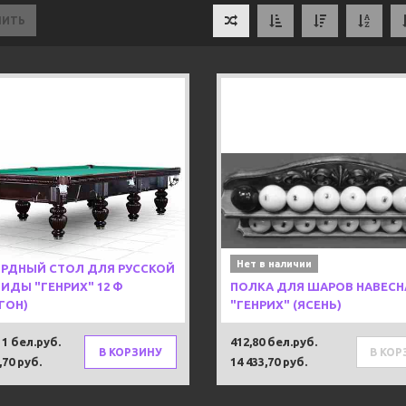
НИТЬ
Previous
ка
В наличии!
Нет в наличии
РДНЫЙ СТОЛ ДЛЯ РУССКОЙ
ИДЫ "ГЕНРИХ" 12 Ф
ПОЛКА ДЛЯ ШАРОВ НАВЕСН
ГОН)
"ГЕНРИХ" (ЯСЕНЬ)
11 бел.руб.
412,80 бел.руб.
В КОРЗИНУ
В КОР
,70 руб.
14 433,70 руб.