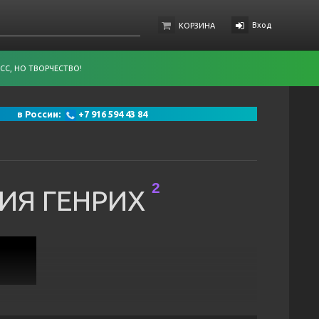
Вход
КОРЗИНА
СС, НО ТВОРЧЕСТВО!
 91 в России:
+7 916 594 43 84
2
ИЯ ГЕНРИХ