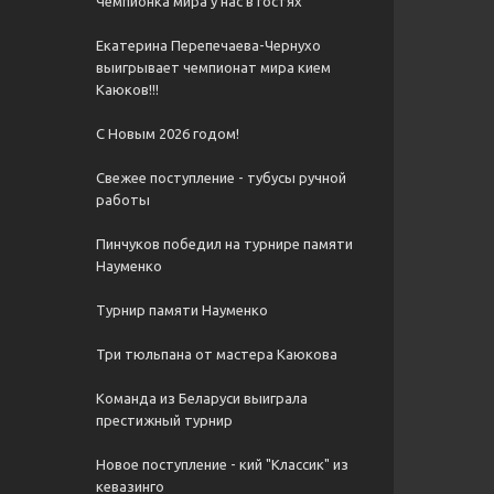
Чемпионка мира у нас в гостях
Екатерина Перепечаева-Чернухо
выигрывает чемпионат мира кием
Каюков!!!
С Новым 2026 годом!
Свежее поступление - тубусы ручной
работы
Пинчуков победил на турнире памяти
Науменко
Турнир памяти Науменко
Три тюльпана от мастера Каюкова
Команда из Беларуси выиграла
престижный турнир
Новое поступление - кий "Классик" из
кевазинго