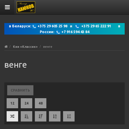
в Беларуси:
+375 29 605 25 98 и
+375 29 65 222 91 в
России:
+7 916 594 43 84
Кии «Классик»
венге
венге
СРАВНИТЬ
12
24
48