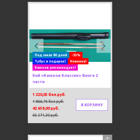
Previous
Next
Под заказ 80 дней
-35%
Тубус в подарок!
Новинка!
Каюков рекомендует!
Кий «Каюков Классик» Венге 2
части
1 220,05 бел.руб.
1 866,76 бел.руб.
В КОРЗИНУ
42 659,00 руб.
65 271,30 руб.