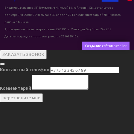
Владелец магазина ИП Томилович Николай Михайлович, Свидетельство о
регистрации 290850548 выдано 30 апреля 2013 г. Администрацией Ленинского
района г. Минска
Адрес для почтовых отправлений: 220101, г. Минск, ул. Якубова, 24 - 232
Дата регистрации в торговом реестре 25.06.2010 г.
Создание сайтов beseller
ЗАКАЗАТЬ ЗВОНОК
Контактный телефон
Комментарий
перезвоните мне