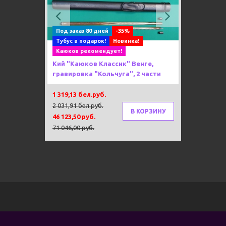
Previous
Next
Под заказ 80 дней
-35%
Тубус в подарок!
Новинка!
Каюков рекомендует!
Кий "Каюков Классик" Венге,
гравировка "Кольчуга", 2 части
1 319,13 бел.руб.
2 031,91 бел.руб.
В КОРЗИНУ
46 123,50 руб.
71 046,00 руб.