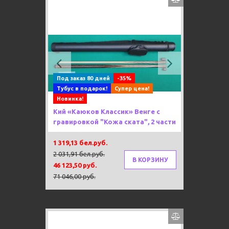
Previous
Next
Под заказ 80 дней
-35%
Тубус в подарок!
Супер цена!
Новинка!
Кий «Каюков Классик» Венге с
гравировкой "Кожа ската", 2 части
1 319,13 бел.руб.
2 031,91 бел.руб.
В КОРЗИНУ
46 123,50 руб.
71 046,00 руб.