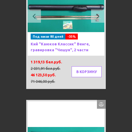
Previous
Next
Под заказ 80 дней
-35%
Кий "Каюков Классик" Венге,
гравировка "Чешуя", 2 части
1 319,13 бел.руб.
2 031,91 бел.руб.
В КОРЗИНУ
46 123,50 руб.
71 046,00 руб.