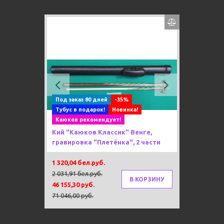
Previous
Next
Под заказ 80 дней
-35%
Тубус в подарок!
Новинка!
Каюков рекомендует!
Кий "Каюков Классик" Венге,
гравировка "Плетёнка", 2 части
1 320,04 бел.руб.
2 031,91 бел.руб.
В КОРЗИНУ
46 155,30 руб.
71 046,00 руб.