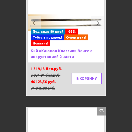
Previous
Next
Под заказ 80 дней
-35%
Тубус в подарок!
Супер цена!
Новинка!
Кий «Каюков Классик» Венге с
инкрустацией 2 части
1 319,13 бел.руб.
2 031,91 бел.руб.
В КОРЗИНУ
46 123,50 руб.
71 046,00 руб.