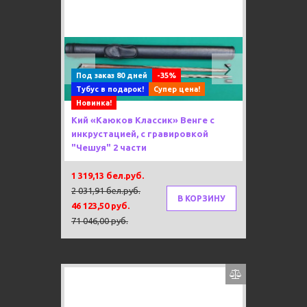
Previous
Next
Под заказ 80 дней
-35%
Тубус в подарок!
Супер цена!
Новинка!
Кий «Каюков Классик» Венге с
инкрустацией, с гравировкой
"Чешуя" 2 части
1 319,13 бел.руб.
2 031,91 бел.руб.
В КОРЗИНУ
46 123,50 руб.
71 046,00 руб.