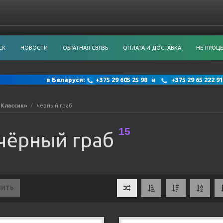
СК
НОВОСТИ
ОБРАТНАЯ СВЯЗЬ
ОПЛАТА И ДОСТАВКА
НЕ ПРОЦЕ
в Беларуси:
+375 29 605 25 98 и
+375 29 65 222
«Классик»
чёрный граб
15
чёрный граб
НИТЬ