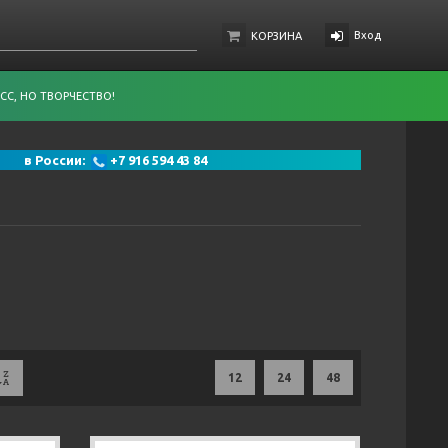
Вход
КОРЗИНА
СС, НО ТВОРЧЕСТВО!
 91 в России:
+7 916 594 43 84
12
24
48