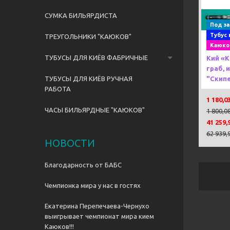
Previou
СУМКА БИЛЬЯРДИСТА
Под за
Тубус 
ТРЕУГОЛЬНИКИ "КАЮКОВ"
Каюко
ТУБУСЫ ДЛЯ КИЁВ ФАБРИЧНЫЕ
Кий «
граб, 
ТУБУСЫ ДЛЯ КИЁВ РУЧНАЯ
"Скипе
РАБОТА
1 180,0
ЧАСЫ БИЛЬЯРДНЫЕ "КАЮКОВ"
1 800,0
41 259,
62 939,
НОВОСТИ
Благодарность от БАБС
Чемпионка мира у нас в гостях
Екатерина Перепечаева-Чернухо
выигрывает чемпионат мира кием
Каюков!!!