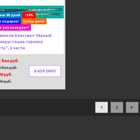
s
Next
каз 80 дней
-34%
в подарок!
Супер цена!
в рекомендует!
Каюков Классик» Чёрный
инкрустация турняка
тр", 2 части
3 бел.руб.
8 бел.руб.
В КОРЗИНУ
90 руб.
90 руб.
1
2