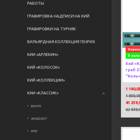
РАБОТЫ
ГРАВИРОВКА НАДПИСИ НА КИЙ
ГРАВИРОВКИ НА ТУРНЯК
Previou
БИЛЬЯРДНАЯ КОЛЛЕКЦИЯ ГЕНРИХ
Новин
КИИ «АРЛЕКИН»
В нали
Кий «
КИЙ «КОЛОСОК»
граб 2
"Кольч
КИЙ «КОЛЛЕКЦИИ»
1 180,0
КИИ «КЛАССИК»
1 800,0
41 259,
венге
62 939,
амарант
ипе