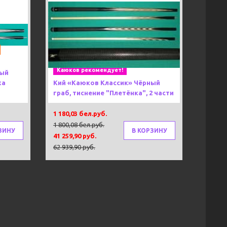
Next
Под заказ 80 дней
-34%
Тубус в подарок!
Новинка!
Каюков рекомендует!
ный
жа
Кий «Каюков Классик» Чёрный
граб, тиснение "Плетёнка", 2 части
1 180,03 бел.руб.
1 800,08 бел.руб.
ЗИНУ
В КОРЗИНУ
41 259,90 руб.
62 939,90 руб.