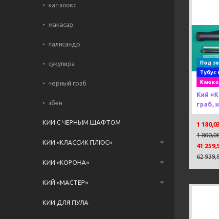
каталокс
макасар
Previou
палисандр
Под за
сукупира
Тубус 
Каюко
чёрный граб
Кий «
эбен
граб, 
КИИ С ЧЁРНЫМ ШАФТОМ
1 180,0
1 800,0
КИИ «КЛАССИК ПЛЮС»
41 259,
62 939,
КИИ «КОРОНА»
КИЙ «МАСТЕР»
КИИ ДЛЯ ПУЛА