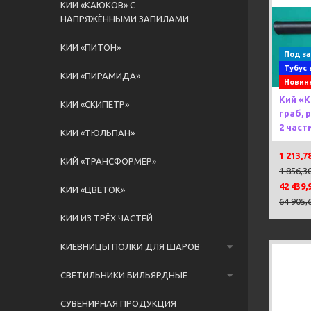
КИИ «КАЮКОВ» С
НАПРЯЖЁННЫМИ ЗАПИЛАМИ
Previou
КИИ «ПИТОН»
Под за
Тубус 
КИИ «ПИРАМИДА»
Новинк
Кий «
КИИ «СКИПЕТР»
граб, 
2 част
КИИ «ТЮЛЬПАН»
1 213,7
КИЙ «ТРАНСФОРМЕР»
1 856,3
42 439,
КИИ «ЦВЕТОК»
64 905,
КИИ ИЗ ТРЁХ ЧАСТЕЙ
КИЕВНИЦЫ ПОЛКИ ДЛЯ ШАРОВ
СВЕТИЛЬНИКИ БИЛЬЯРДНЫЕ
СУВЕНИРНАЯ ПРОДУКЦИЯ