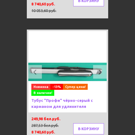
В КОРЗИНУ
8 740,60 руб.
10 053,60 руб.
Previous
Next
Новинка
-13%
Супер цена!
В наличии!
Тубус "Профи" чёрно-серый с
карманом для удлинителя
249,98 бел.руб.
287,53 бел.руб.
В КОРЗИНУ
8 740,60 руб.