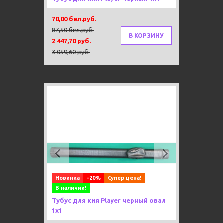
70,00 бел.руб.
87,50 бел.руб.
В КОРЗИНУ
2 447,70 руб.
3 059,60 руб.
Previous
Next
Новинка
-20%
Супер цена!
В наличии!
Тубус для кия Player черный овал
1х1