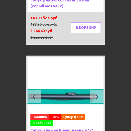
Тубус для з-х составного кия
(серый металик)
149,99 бел.руб.
187,50 бел.руб.
В КОРЗИНУ
5 244,40 руб.
6 555,80 руб.
Previous
Next
Новинка
-20%
Супер цена!
В наличии!
Тубус для кия Player черный 1х1