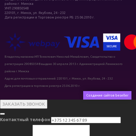
района г. Минска
УНП 290850548
220101, г. Минск, ул. Якубова, 24 - 232
Дата регистрации в Торговом реестре РБ: 25.06.2010 г.
Владелец магазина ИП Томилович Николай Михайлович, Свидетельство о
регистрации 290850548 выдано 30 апреля 2013 г. Администрацией Ленинского
района г. Минска
Адрес для почтовых отправлений: 220101, г. Минск, ул. Якубова, 24 - 232
Дата регистрации в торговом реестре 25.06.2010 г.
Создание сайтов beseller
ЗАКАЗАТЬ ЗВОНОК
Контактный телефон