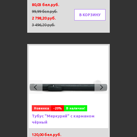
80,03 бел.руб.
99,99 бел.руб.
В КОРЗИНУ
2 798,20 руб.
3 496,20 руб.
Previous
Next
Новинка
-20%
В наличии!
Тубус "Меркурий" с карманом
чёрный
120,00 бел.руб.