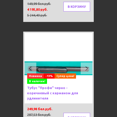
149,99 бел.руб.
В КОРЗИНУ
4 195,80 руб.
5 244,40 руб.
Previous
Next
Новинка
-13%
Супер цена!
В наличии!
Тубус "Профи" черно -
коричневый с карманом для
удлинителя
249,98 бел.руб.
287,53 бел.руб.