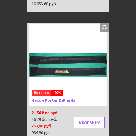
10 053,60 руб.
Новинка
-20%
Чехол Porter Billiards
21,56 бел.руб.
26,79 бел.руб.
В КОРЗИНУ
753,90 руб.
936,80 руб.