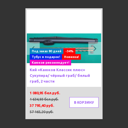
Previous
Next
Под заказ 80 дней
-34%
Тубус в подарок!
Новинка!
Каюков рекомендует!
Кий «Каюков Классик плюс»
Сукупира/ чёрный граб/ белый
граб, 2 части
1 080,95 бел.руб.
1 634,93 бел.руб.
В КОРЗИНУ
37 795,40 руб.
57 165,20 руб.