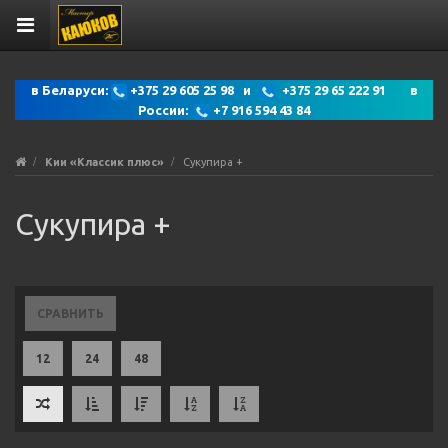
в Беларуси:
+375 29 605 25 98 и
+375 29 65 222 91 в
России:
+7 916 594 43 84
Кии «Классик плюс»
Сукупира +
Сукупира +
СРАВНИТЬ
12
24
48