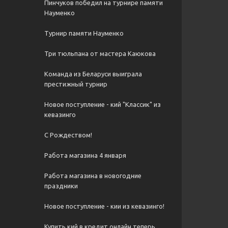
Пинчуков победил на турнире памяти
Науменко
Турнир памяти Науменко
Три тюльпана от мастера Каюкова
Команда из Беларуси выиграла
престижный турнир
Новое поступление - кий "Классик" из
кевазинго
С Рождеством!
Работа магазина 4 января
Работа магазина в новогодние
праздники
Новое поступление - кии из кевазинго!
Купить кий в кредит онлайн теперь