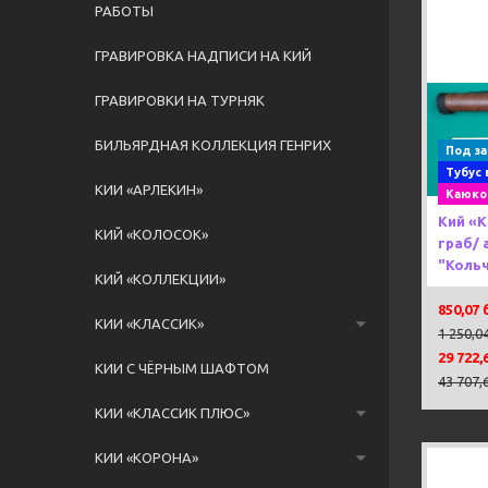
РАБОТЫ
ГРАВИРОВКА НАДПИСИ НА КИЙ
ГРАВИРОВКИ НА ТУРНЯК
Previou
БИЛЬЯРДНАЯ КОЛЛЕКЦИЯ ГЕНРИХ
Под за
Тубус 
КИИ «АРЛЕКИН»
Каюко
Кий «
КИЙ «КОЛОСОК»
граб/ 
"Кольч
КИЙ «КОЛЛЕКЦИИ»
850,07 
КИИ «КЛАССИК»
1 250,0
29 722,
КИИ С ЧЁРНЫМ ШАФТОМ
43 707,
КИИ «КЛАССИК ПЛЮС»
КИИ «КОРОНА»