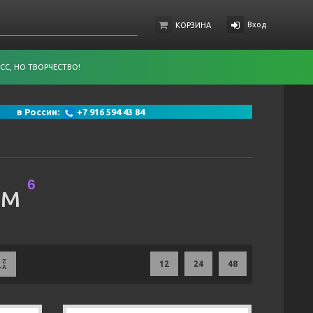
Вход
КОРЗИНА
СС, НО ТВОРЧЕСТВО!
 91 в России:
+7 916 594 43 84
6
ом
12
24
48