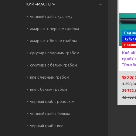
КИЙ «МАСТЕР»
чёрный граб с хуалиму
Previou
амарант с черным грабом
Под за
Тубус 
амарант с белым грабом
Новинк
Кий «
сукупира с черным грабом
граб/ 
"Ромб
сукупира с белым грабом
ипе с черным грабом
850,07 
1 250,0
ипе с белым грабом
29 722,
43 707,
черный граб с розовым
чёрный граб с белым
черный граб с ипе