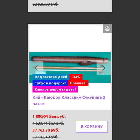
62 939,90 руб.
Previous
Next
Под заказ 80 дней
-34%
Тубус в подарок!
Новинка!
Каюков рекомендует!
Кий «Каюков Классик» Сукупира 2
части
1 080,04 бел.руб.
1 633,41 бел.руб.
В КОРЗИНУ
37 763,70 руб.
57 112,40 руб.