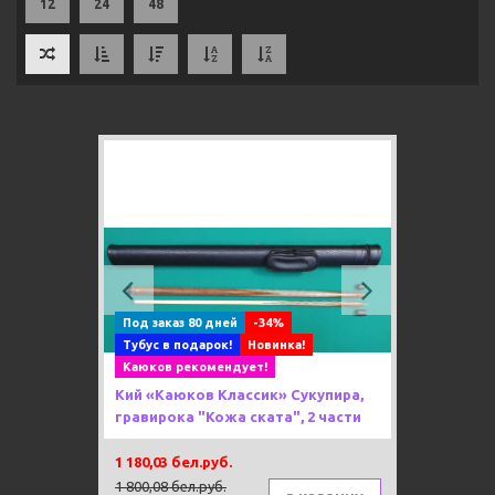
12
24
48
Previous
Next
Под заказ 80 дней
-34%
Тубус в подарок!
Новинка!
Каюков рекомендует!
Кий «Каюков Классик» Сукупира,
гравирока "Кожа ската", 2 части
1 180,03 бел.руб.
1 800,08 бел.руб.