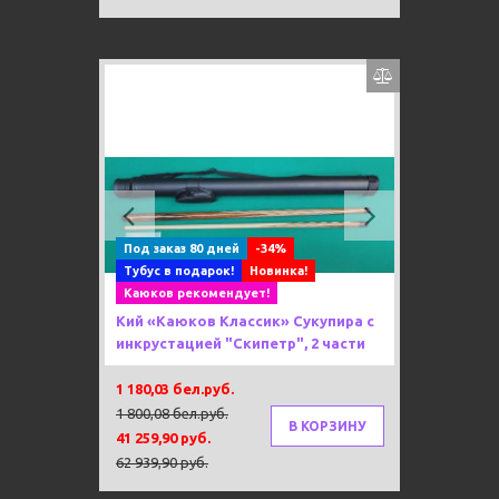
Previous
Next
Под заказ 80 дней
-34%
Тубус в подарок!
Новинка!
Каюков рекомендует!
Кий «Каюков Классик» Сукупира с
инкрустацией "Скипетр", 2 части
1 180,03 бел.руб.
1 800,08 бел.руб.
В КОРЗИНУ
41 259,90 руб.
62 939,90 руб.