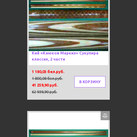
Под заказ 80 дней
-34%
Тубус в подарок!
Новинка!
Каюков рекомендует!
Кий «Каюков Маркиз» Сукупира
классик, 2 части
1 180,03 бел.руб.
1 800,08 бел.руб.
В КОРЗИНУ
41 259,90 руб.
62 939,90 руб.