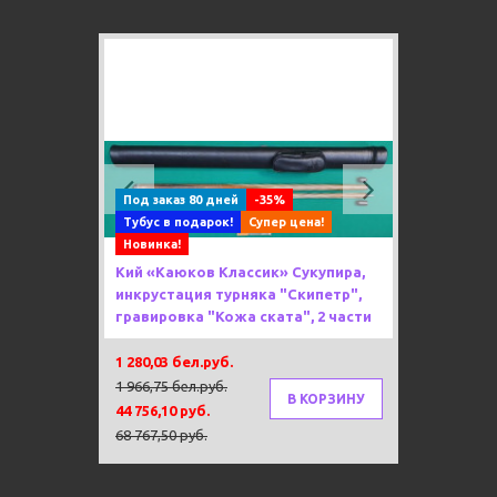
Previous
Next
Под заказ 80 дней
-35%
Тубус в подарок!
Супер цена!
Новинка!
Кий «Каюков Классик» Сукупира,
инкрустация турняка "Скипетр",
гравировка "Кожа ската", 2 части
1 280,03 бел.руб.
1 966,75 бел.руб.
В КОРЗИНУ
44 756,10 руб.
68 767,50 руб.