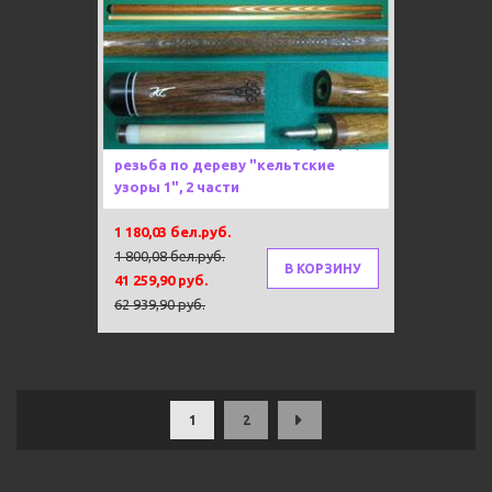
Под заказ 80 дней
-34%
Тубус в подарок!
Новинка!
Каюков рекомендует!
Кий "Каюков Классик" Сукупира,
резьба по дереву "кельтские
узоры 1", 2 части
1 180,03 бел.руб.
1 800,08 бел.руб.
В КОРЗИНУ
41 259,90 руб.
62 939,90 руб.
1
2