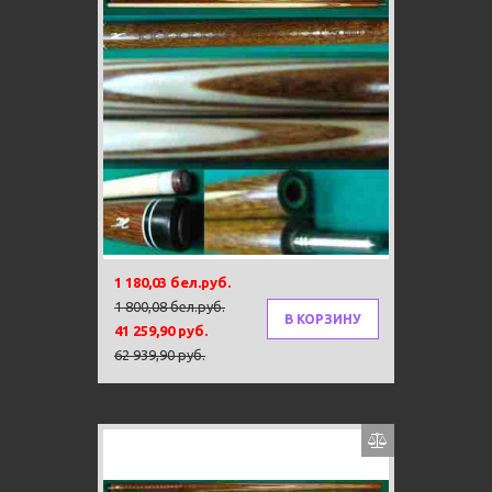
Под заказ 80 дней
-34%
Тубус в подарок!
Новинка!
Каюков рекомендует!
Кий «Каюков Граф» Сукупира
классик, 2 части
1 180,03 бел.руб.
1 800,08 бел.руб.
В КОРЗИНУ
41 259,90 руб.
62 939,90 руб.