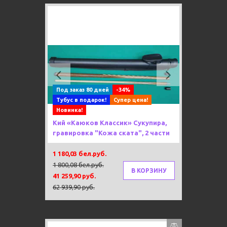
Previous
Next
Под заказ 80 дней
-34%
Тубус в подарок!
Супер цена!
Новинка!
Кий «Каюков Классик» Сукупира,
гравировка "Кожа ската", 2 части
1 180,03 бел.руб.
1 800,08 бел.руб.
В КОРЗИНУ
41 259,90 руб.
62 939,90 руб.