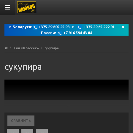
в Беларуси:
+375 29 605 25 98 и
+375 29 65 222 91 в
России:
+7 916 594 43 84
Кии «Классик»
сукупира
сукупира
СРАВНИТЬ