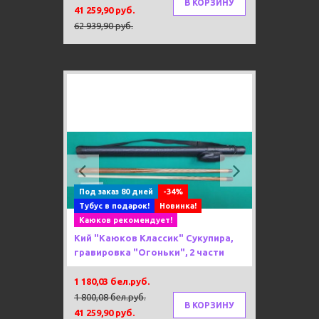
В КОРЗИНУ
41 259,90 руб.
62 939,90 руб.
Previous
Next
Под заказ 80 дней
-34%
Тубус в подарок!
Новинка!
Каюков рекомендует!
Кий "Каюков Классик" Сукупира,
гравировка "Огоньки", 2 части
1 180,03 бел.руб.
1 800,08 бел.руб.
В КОРЗИНУ
41 259,90 руб.