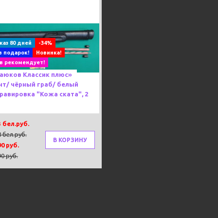
s
Next
каз 80 дней
-34%
в подарок!
Новинка!
в рекомендует!
Каюков Классик плюс»
т/ чёрный граб/ белый
гравировка "Кожа ската", 2
3 бел.руб.
8 бел.руб.
В КОРЗИНУ
90 руб.
90 руб.