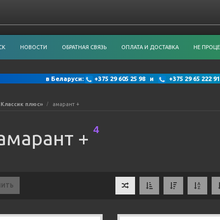
СК
НОВОСТИ
ОБРАТНАЯ СВЯЗЬ
ОПЛАТА И ДОСТАВКА
НЕ ПРОЦЕ
в Беларуси:
+375 29 605 25 98 и
+375 29 65 222
«Классик плюс»
амарант +
4
амарант +
НИТЬ