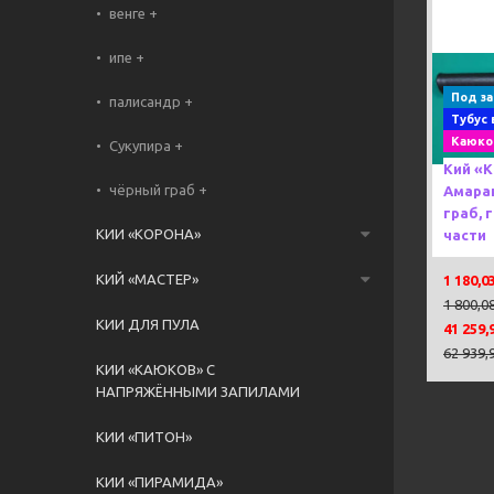
венге +
ипе +
Previou
Под за
палисандр +
Тубус 
Каюко
Сукупира +
Кий «
чёрный граб +
Амаран
граб, 
КИИ «КОРОНА»
части
КИЙ «МАСТЕР»
1 180,0
1 800,0
КИИ ДЛЯ ПУЛА
41 259,
62 939,
КИИ «КАЮКОВ» С
НАПРЯЖЁННЫМИ ЗАПИЛАМИ
КИИ «ПИТОН»
КИИ «ПИРАМИДА»