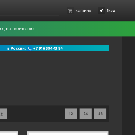
Вход
КОРЗИНА
СС, НО ТВОРЧЕСТВО!
 91 в России:
+7 916 594 43 84
12
24
48