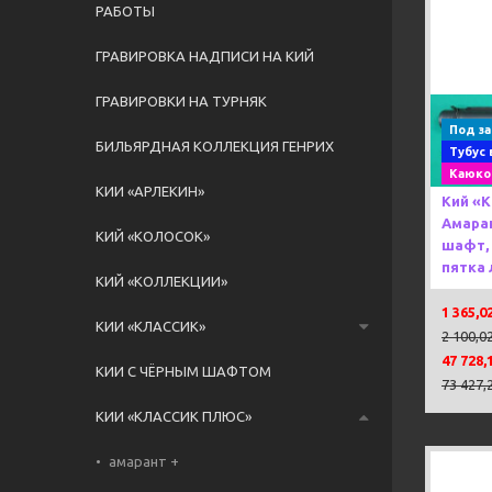
РАБОТЫ
ГРАВИРОВКА НАДПИСИ НА КИЙ
ГРАВИРОВКИ НА ТУРНЯК
Previou
Под за
БИЛЬЯРДНАЯ КОЛЛЕКЦИЯ ГЕНРИХ
Тубус 
Каюко
КИИ «АРЛЕКИН»
Кий «
Амаран
КИЙ «КОЛОСОК»
шафт, 
пятка 
КИЙ «КОЛЛЕКЦИИ»
1 365,0
КИИ «КЛАССИК»
2 100,0
47 728,
КИИ С ЧЁРНЫМ ШАФТОМ
73 427,
КИИ «КЛАССИК ПЛЮС»
амарант +