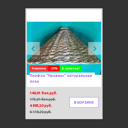
Previous
Next
Новинка
-20%
В наличии!
Плафон "Прованс" натуральная
лоза
140,01 бел.руб.
175,01 бел.руб.
В КОРЗИНУ
4 895,30 руб.
6 119,20 руб.